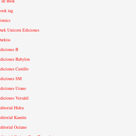
 de Blok
ook tag
omics
ark Unicorn Ediciones
arkiss
diciones B
diciones Babylon
diciones Castillo
diciones SM
diciones Urano
diciones Versátil
ditorial Hidra
ditorial Kamite
ditorial Océano