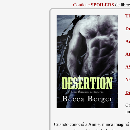
Contiene
SPOILERS
de libros
Tí
De
Au
Au
A
Nº
Di
Cr
pr
Cuando conoció a Annie, nunca imaginó q