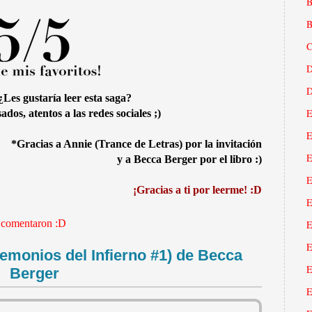
B
B
C
D
D
Les gustaría leer esta saga?
E
ados, atentos a las redes sociales ;)
E
*Gracias a Annie (Trance de Letras) por la invitación
E
y a Becca Berger por el libro :)
E
¡Gracias a ti por leerme! :D
E
 comentaron :D
E
E
emonios del Infierno #1) de Becca
E
Berger
E