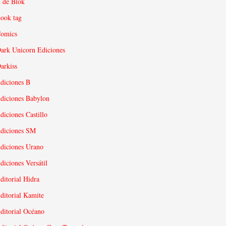
 de Blok
ook tag
omics
ark Unicorn Ediciones
arkiss
diciones B
diciones Babylon
diciones Castillo
diciones SM
diciones Urano
diciones Versátil
ditorial Hidra
ditorial Kamite
ditorial Océano